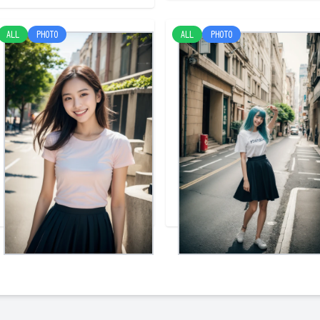
ALL
PHOTO
ALL
PHOTO
市街
市街２
けみー
けみー