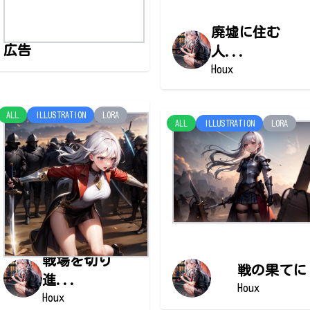
廃墟に住む
広告
人...
Houx
ALL
ILLUSTRATION
LORA
ALL
ILLUSTRATION
LORA
戦場を切り
戦の果てに
進...
Houx
Houx