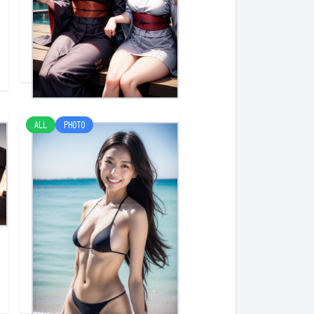
夏の楽しみ
Houx
ALL
PHOTO
海１
けみー