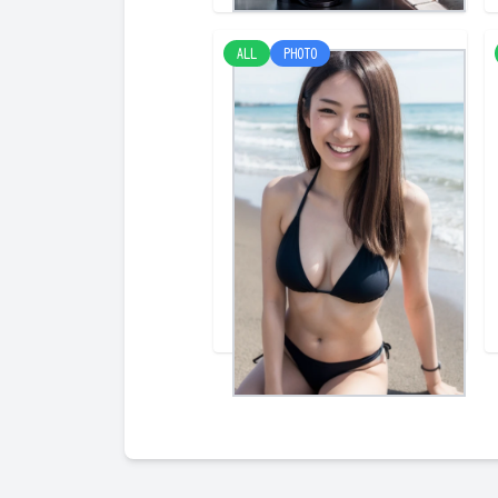
ALL
PHOTO
海２
けみー