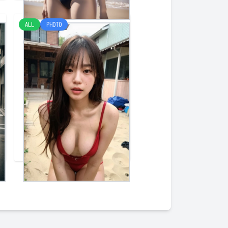
ALL
PHOTO
海３
けみー