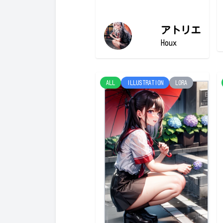
アトリエ
Houx
ALL
ILLUSTRATION
LORA
最近雨降り
す...
Houx