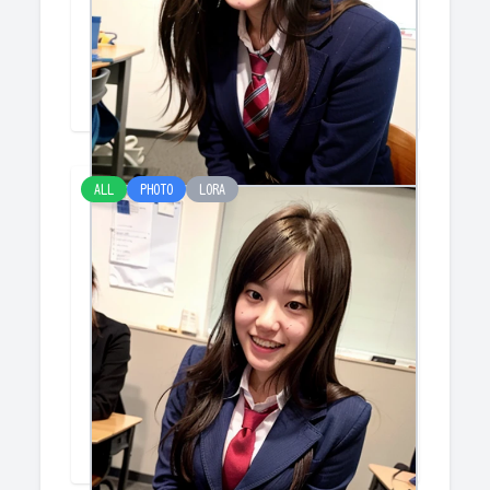
ねぇ模試の結...
けみー
ALL
PHOTO
LORA
学校で
けみー