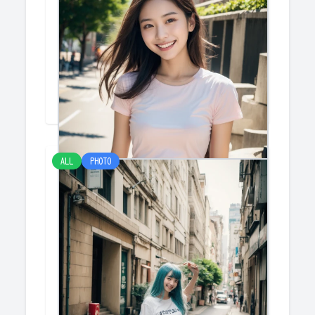
市街
けみー
ALL
PHOTO
市街２