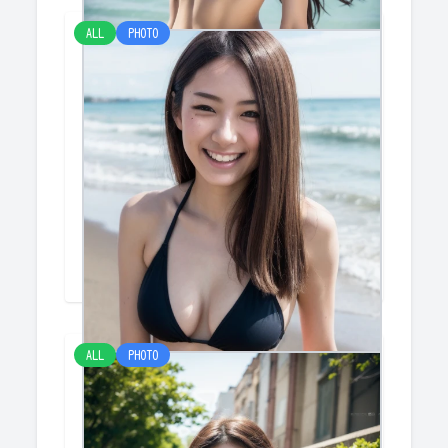
ALL
PHOTO
海２
けみー
ALL
PHOTO