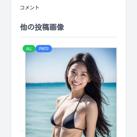
コメント
他の投稿画像
ALL
PHOTO
海１
けみー