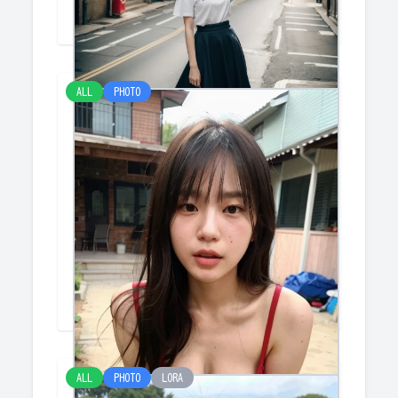
けみー
ALL
PHOTO
海３
けみー
ALL
PHOTO
LORA